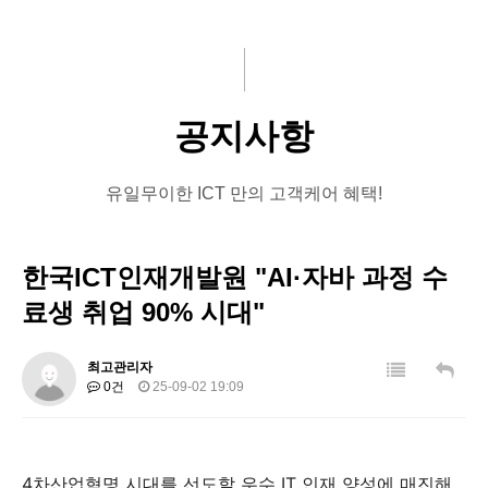
주요사업
문의게시판
기부
ICT뉴스
교육
공지사항
회원사
유일무이한 ICT 만의 고객케어 혜택!
뉴스
한국ICT인재개발원 "AI·자바 과정 수
료생 취업 90% 시대"
최고관리자
0건
25-09-02 19:09
4차산업혁명 시대를 선도할 우수 IT 인재 양성에 매진해