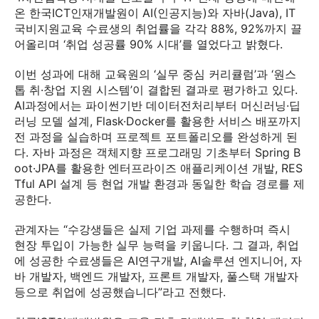
온 한국ICT인재개발원이 AI(인공지능)와 자바(Java), IT
국비지원교육 수료생의 취업률을 각각 88%, 92%까지 끌
어올리며 ‘취업 성공률 90% 시대’를 열었다고 밝혔다.
이번 성과에 대해 교육원의 ‘실무 중심 커리큘럼’과 ‘원스
톱 취·창업 지원 시스템’이 결합된 결과로 평가하고 있다.
AI과정에서는 파이썬기반 데이터전처리부터 머신러닝·딥
러닝 모델 설계, Flask·Docker를 활용한 서비스 배포까지
전 과정을 실습하며 프로젝트 포트폴리오를 완성하게 된
다. 자바 과정은 객체지향 프로그래밍 기초부터 Spring B
oot·JPA를 활용한 엔터프라이즈 애플리케이션 개발, RES
Tful API 설계 등 현업 개발 환경과 동일한 학습 경로를 제
공한다.
관계자는 “수강생들은 실제 기업 과제를 수행하며 즉시
현장 투입이 가능한 실무 능력을 키웁니다. 그 결과, 취업
에 성공한 수료생들은 AI연구개발, AI솔루션 엔지니어, 자
바 개발자, 백엔드 개발자, 프론트 개발자, 풀스택 개발자
등으로 취업에 성공했습니다”라고 전했다.