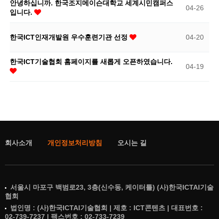
안녕하십니까. 한국조지메이슨대학교 세계시민캠퍼스
04-26
입니다.
한국ICT인재개발원 우수훈련기관 선정
04-20
한국ICT기술협회 홈페이지를 새롭게 오픈하였습니다.
04-19
회사소개
개인정보처리방침
오시는 길
서울시 마포구 백범로23, 3층(신수동, 케이터틀) (사)한국ICTAI기술
협회
법인명 : (사)한국ICTAI기술협회 | 제호 : ICT콘텐츠 | 대표번호 :
02-739-7237 | 팩스번호 : 02-733-7239