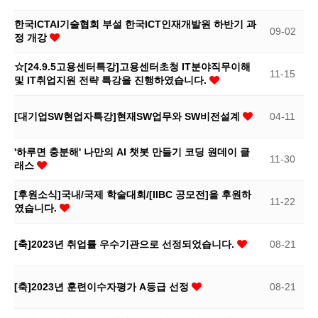
한국ICTAI기술협회 부설 한국ICT인재개발원 하반기 과
09-02
정 개강
☆[24.9.5고용센터특강]고용센터초청 IT분야직무이해
11-15
및 IT취업지원 전략 특강을 진행하였습니다.
[대기업SW현업자특강]현재SW업무와 SW비전설계
04-11
'하루면 충분해' 나만의 AI 챗봇 만들기 코딩 원데이 클
11-30
래스
[후원소식]국내/국제 학술대회/[IIBC 공모전]을 후원하
11-22
였습니다.
[축]2023년 취업률 우수기관으로 선정되었습니다.
08-21
[축]2023년 훈련이수자평가 A등급 선정
08-21