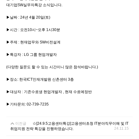
대기업SW실무자특강 소식입니다.
▶날짜 : 24년 4월 20일(토)
▶시간 : 오전10시~오후 1시30분
▶주제 : 현재업무와 SW비전설계
▶특강자 : LG 그룹 현업개발자
(다양한 질문도 할 수 있는 시간이니 많은 참석바랍니다.)
▶장소: 한국ICT인재개발원 신촌센터 3층
▶대상자 : 기존수료생 현업개발자 , 현재 수료예정반
▶기타문의: 02-739-7235
이전글
☆[24.9.5고용센터특강]고용센터초청 IT분야직무이해 및 IT
24.11.15
취업지원 전략 특강을 진행하였습니다.