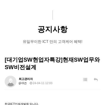
주요사업
문의게시판
기부
ICT뉴스
교육
공지사항
회원사
유일무이한 ICT 만의 고객케어 혜택!
뉴스
[대기업SW현업자특강]현재SW업무와
SW비전설계
최고관리자
0건
24-04-11 12:03
한국ICT인재개발원 입니다.