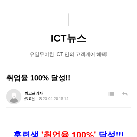
주요사업
문의게시판
기부
ICT뉴스
교육
ICT뉴스
회원사
유일무이한 ICT 만의 고객케어 혜택!
뉴스
취업율 100% 달성!!
최고관리자
0건
23-04-20 15:14
훈련생
'취업율 100%'
달성!!!