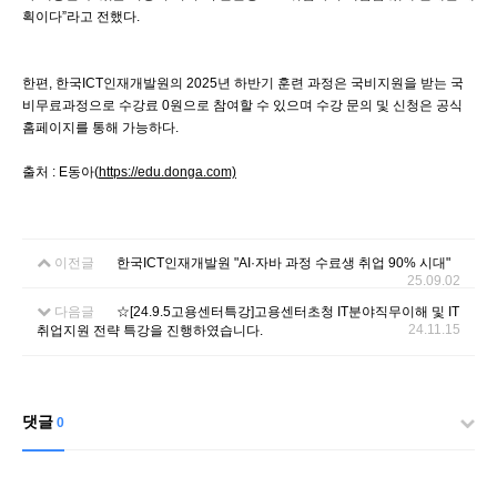
획이다”라고 전했다.
한편, 한국ICT인재개발원의 2025년 하반기 훈련 과정은 국비지원을 받는 국
비무료과정으로 수강료 0원으로 참여할 수 있으며 수강 문의 및 신청은 공식
홈페이지를 통해 가능하다.
출처 : E동아(
https://edu.donga.com)
이전글
한국ICT인재개발원 "AI·자바 과정 수료생 취업 90% 시대"
25.09.02
다음글
☆[24.9.5고용센터특강]고용센터초청 IT분야직무이해 및 IT
24.11.15
취업지원 전략 특강을 진행하였습니다.
댓글
0