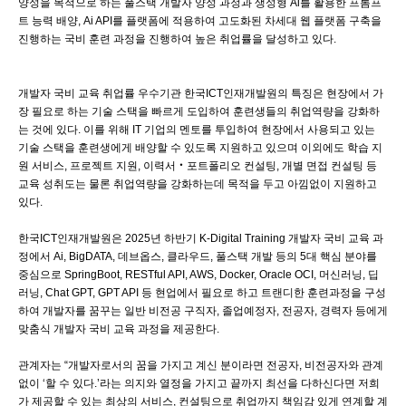
양성을 목적으로 하는 풀스택 개발자 양성 과정과 생성형 Ai를 활용한 프롬프
트 능력 배양, Ai API를 플랫폼에 적용하여 고도화된 차세대 웹 플랫폼 구축을
진행하는 국비 훈련 과정을 진행하여 높은 취업률을 달성하고 있다.
개발자 국비 교육 취업률 우수기관 한국ICT인재개발원의 특징은 현장에서 가
장 필요로 하는 기술 스택을 빠르게 도입하여 훈련생들의 취업역량을 강화하
는 것에 있다. 이를 위해 IT 기업의 멘토를 투입하여 현장에서 사용되고 있는
기술 스택을 훈련생에게 배양할 수 있도록 지원하고 있으며 이외에도 학습 지
원 서비스, 프로젝트 지원, 이력서‧포트폴리오 컨설팅, 개별 면접 컨설팅 등
교육 성취도는 물론 취업역량을 강화하는데 목적을 두고 아낌없이 지원하고
있다.
한국ICT인재개발원은 2025년 하반기 K-Digital Training 개발자 국비 교육 과
정에서 Ai, BigDATA, 데브옵스, 클라우드, 풀스택 개발 등의 5대 핵심 분야를
중심으로 SpringBoot, RESTful API, AWS, Docker, Oracle OCI, 머신러닝, 딥
러닝, Chat GPT, GPT API 등 현업에서 필요로 하고 트랜디한 훈련과정을 구성
하여 개발자를 꿈꾸는 일반 비전공 구직자, 졸업예정자, 전공자, 경력자 등에게
맞춤식 개발자 국비 교육 과정을 제공한다.
관계자는 “개발자로서의 꿈을 가지고 계신 분이라면 전공자, 비전공자와 관계
없이 ‘할 수 있다.’라는 의지와 열정을 가지고 끝까지 최선을 다하신다면 저희
가 제공할 수 있는 최상의 서비스, 컨설팅으로 취업까지 책임감 있게 연계할 계